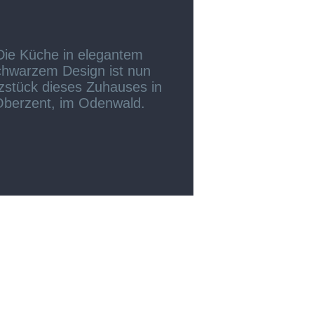
Die Küche in elegantem
chwarzem Design ist nun
zstück dieses Zuhauses in
berzent, im Odenwald.