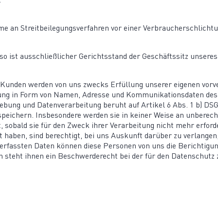
.
an Streit­bei­le­gungs­ver­fahren vor einer Verbrau­cher­schlich­tu
, so ist ausschließ­licher Gerichts­stand der Geschäftssitz unse
r Kunden werden von uns zwecks Erfüllung unserer eigenen vorver­
rung in Form von Namen, Adresse und Kommu­ni­ka­ti­ons­daten d
hebung und Daten­ver­ar­beitung beruht auf Artikel 6 Abs. 1 b) DS
peichern. Insbe­sondere werden sie in keiner Weise an unberech­
 sobald sie für den Zweck ihrer Verar­beitung nicht mehr erfor­d
t haben, sind berechtigt, bei uns Auskunft darüber zu verlangen,
er erfassten Daten können diese Personen von uns die Berich­tigun
steht ihnen ein Beschwer­de­recht bei der für den Daten­schutz z