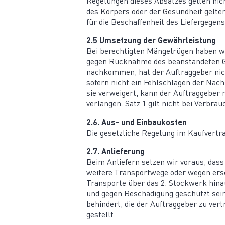
Regelungen dieses Absatzes gelten nich
des Körpers oder der Gesundheit gelte
für die Beschaf­fenheit des Liefer­ge­g
2.5 Umsetzung der Gewährleistung
Bei berech­tigten Mängel­rügen haben wi
gegen Rücknahme des beanstan­deten Ge
nachkommen, hat der Auftrag­geber nich
sofern nicht ein Fehlschlagen der Nachb
sie verweigert, kann der Auftrag­geber
verlangen. Satz 1 gilt nicht bei Verbrau
2.6. Aus- und Einbaukosten
Die gesetz­liche Regelung im Kaufver­tr
2.7. Anlie­ferung
Beim Anliefern setzen wir voraus, das
weitere Trans­portwege oder wegen er
Trans­porte über das 2. Stockwerk hina
und gegen Beschä­digung geschützt sei
behindert, die der Auftrag­geber zu ver
gestellt.