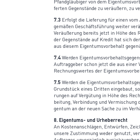
Pfand­gläu­biger von dem Eigen­tums­vor­
ferten Gegen­stände zu veräußern, zu v
7.3
Erfolgt die Lieferung für einen vom 
ge­mäßen Geschäfts­führung weiter ver
Veräu­ßerung bereits jetzt in Höhe des R
der Gegen­stände auf Kredit hat sich 
aus diesem Eigen­tums­vor­behalt gegen
7.4
Werden Eigen­tums­vor­be­halts­ge­gen
Auftrag­geber schon jetzt die aus einer
Rechnungs­wertes der Eigen­tums­vor­be­
7.5
Werden die Eigen­tums­vor­be­halts­ge
Grund­stück eines Dritten eingebaut, so
rungen auf Vergütung in Höhe des Rechnu
beitung, Verbindung und Vermi­schung de
gentum an der neuen Sache zu im Verhä
8. Eigentums- und Urheberrecht
An Kosten­an­schlägen, Entwürfen, Zeic
unsere Zustimmung weder genutzt, vervie