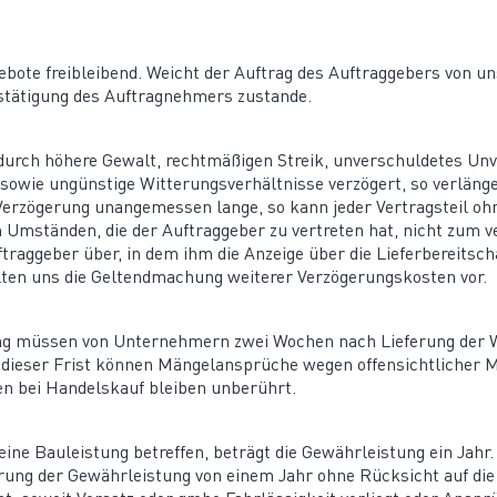
gebote freibleibend. Weicht der Auftrag des Auftrag­gebers von
stä­tigung des Auftrag­nehmers zustande.
urch höhere Gewalt, recht­mä­ßigen Streik, unver­schul­detes Un
owie ungünstige Witte­rungs­ver­hält­nisse verzögert, so verlänger
 Verzö­gerung unange­messen lange, so kann jeder Vertragsteil oh
 Umständen, die der Auftrag­geber zu vertreten hat, nicht zum v
rag­geber über, in dem ihm die Anzeige über die Liefer­be­reit­sc
ten uns die Geltend­ma­chung weiterer Verzö­ge­rungs­kosten vor.
tung müssen von Unter­nehmern zwei Wochen nach Lieferung der 
 dieser Frist können Mängel­an­sprüche wegen offen­sicht­liche
ten bei Handelskauf bleiben unberührt.
ne Bauleistung betreffen, beträgt die Gewähr­leistung ein Jahr. B
hrung der Gewähr­leistung von einem Jahr ohne Rücksicht auf die