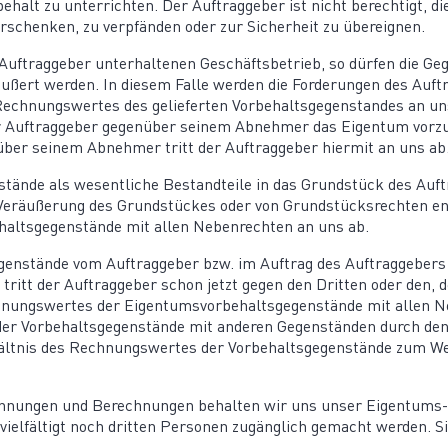
behalt zu unter­richten. Der Auftrag­geber ist nicht berechtigt, di
erschenken, zu verpfänden oder zur Sicherheit zu übereignen.
Auftrag­geber unter­hal­tenen Geschäfts­be­trieb, so dürfen die 
äußert werden. In diesem Falle werden die Forde­rungen des Auf
echnungs­wertes des gelie­ferten Vorbe­halts­ge­gen­standes an un
der Auftrag­geber gegenüber seinem Abnehmer das Eigentum vorzu
über seinem Abnehmer tritt der Auftrag­geber hiermit an uns ab
­stände als wesent­liche Bestand­teile in das Grund­stück des Auft
 Veräu­ßerung des Grund­stückes oder von Grund­stücks­rechten e
halts­ge­gen­stände mit allen Neben­rechten an uns ab.
­gen­stände vom Auftrag­geber bzw. im Auftrag des Auftrag­gebers 
 tritt der Auftrag­geber schon jetzt gegen den Dritten oder den, 
ngs­wertes der Eigen­tums­vor­be­halts­ge­gen­stände mit allen N
r Vorbe­halts­ge­gen­stände mit anderen Gegen­ständen durch den
ltnis des Rechnungs­wertes der Vorbe­halts­ge­gen­stände zum W
h­nungen und Berech­nungen behalten wir uns unser Eigentums- 
l­fältigt noch dritten Personen zugänglich gemacht werden. Sie 