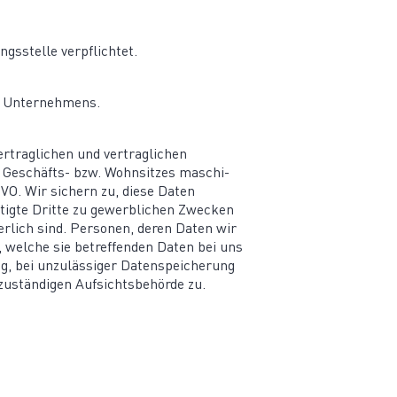
ngs­stelle verpflichtet.
res Unternehmens.
trag­lichen und vertrag­lichen
es Geschäfts- bzw. Wohnsitzes maschi­
GVO. Wir sichern zu, diese Daten
tigte Dritte zu gewerb­lichen Zwecken
erlich sind. Personen, deren Daten wir
 welche sie betref­fenden Daten bei uns
g, bei unzuläs­siger Daten­spei­cherung
ustän­digen Aufsichts­be­hörde zu.