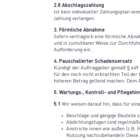
2.8 Abschlags­zahlung
Ist kein indivi­du­eller Zahlungsplan v
zahlung verlangen.
3. Förmliche Abnahme
Sofern vertraglich eine förmliche Abnah
und in zumut­barer Weise zur Durch­füh
Auffor­derung ein.
4. Pauscha­lierter Schadensersatz
Kündigt der Auftrag­geber gemäß § 649
für den noch nicht erbrachten Teil der
höheren Betrag geltend machen. Dem Au
5. Wartungs‑, Kontroll- und Pflegehi
5.1
Wir weisen darauf hin, dass für eine
Beschläge und gängige Bauteile sin
Abdich­tungs­fugen sind regel­mäßi
Anstriche innen wie außen (z.B. F
Nutzung nachzu­be­handeln Diese 