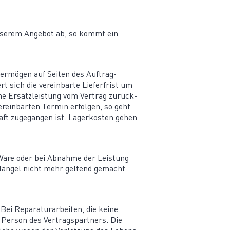
 unserem Angebot ab, so kommt ein
ver­mögen auf Seiten des Auftrag­
t sich die verein­barte Liefer­frist um
ne Ersatz­leistung vom Vertrag zurück­
erein­barten Termin erfolgen, so geht
haft zugegangen ist. Lager­kosten gehen
Ware oder bei Abnahme der Leistung
r Mängel nicht mehr geltend gemacht
ei Repara­tur­ar­beiten, die keine
 Person des Vertrags­partners. Die