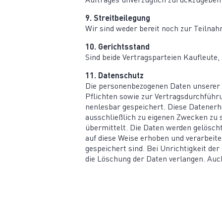
Auftrages unver­züglich zurückzugeben
9. Streit­bei­legung
Wir sind weder bereit noch zur Teilnahme 
10. Gerichts­stand
Sind beide Vertrags­par­teien Kaufleute
11. Daten­schutz
Die perso­nen­be­zo­genen Daten unsere
Pflichten sowie zur Vertrags­durch­füh
nen­lesbar gespei­chert. Diese Daten­er­
ausschließlich zu eigenen Zwecken zu s
übermittelt. Die Daten werden gelöscht,
auf diese Weise erhoben und verar­beite
gespei­chert sind. Bei Unrich­tigkeit d
die Löschung der Daten verlangen. Auch 