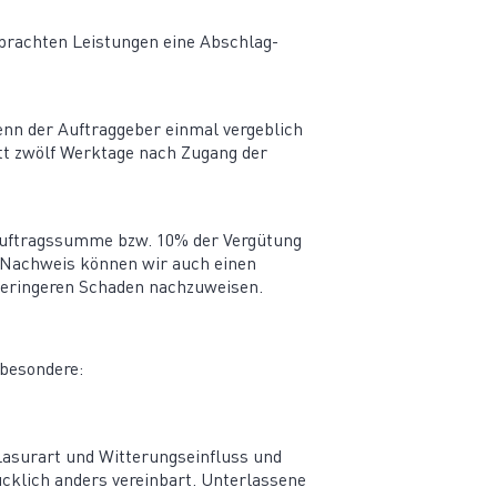
 erbrachten Leistungen eine Abschlag­
enn der Auftrag­geber einmal vergeblich
itt zwölf Werktage nach Zugang der
auf­trags­summe bzw. 10% der Vergütung
m Nachweis können wir auch einen
gerin­geren Schaden nachzuweisen.
sbesondere:
asurart und Witte­rungs­ein­fluss und
klich anders vereinbart. Unter­lassene