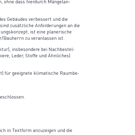
en, ohne dass hierdurch Mängel­an­
 des Gebäudes verbessert und die
sind zusätz­liche Anfor­de­rungen an die
ngs­konzept, ist eine plane­rische
/Bauherrn zu veran­lassen ist.
r), insbe­sondere bei Nachbe­stel­
iere, Leder, Stoffe und Ähnliches)
tt) für geeignete klima­tische Raumbe­
geschlossen.
lich in Textform anzuzeigen und die