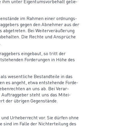
e ihm unter Eigen­tums­vor­behalt gelie­
Gegen­stände im Rahmen einer ordnungs­
trag­gebers gegen den Abnehmer aus der
s abgetreten. Bei Weiter­ver­äu­ßerung
­be­halten. Die Rechte und Ansprüche
.
rag­gebers eingebaut, so tritt der
ntste­henden Forde­rungen in Höhe des
als wesent­liche Bestand­teile in das
den es angeht, etwa entste­hende Forde­
eben­rechten an uns ab. Bei Verar­
 Auftrag­geber steht uns das Mitei­
ert der übrigen Gegenstände.
und Urheber­recht vor. Sie dürfen ohne
sind im Falle der Nicht­er­teilung des