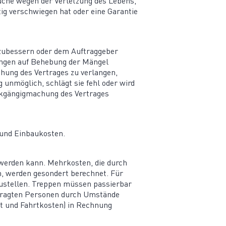
rüche wegen der Verletzung des Lebens,
ig verschwiegen hat oder eine Garantie
hzu­bessern oder dem Auftrag­geber
tungen auf Behebung der Mängel
chung des Vertrages zu verlangen,
g unmöglich, schlägt sie fehl oder wird
kgän­gig­ma­chung des Vertrages
- und Einbaukosten.
 werden kann. Mehrkosten, die durch
, werden gesondert berechnet. Für
zu­stellen. Treppen müssen passierbar
f­tragten Personen durch Umstände
it und Fahrt­kosten) in Rechnung