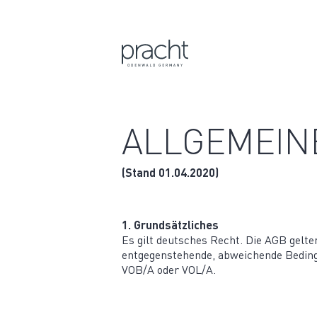
MAIN NAVIGATION
ALLGE­MEI
(Stand 01.04.2020)
1. Grund­sätz­liches
Es gilt deutsches Recht. Die AGB gelte
entge­gen­ste­hende, abwei­chende Bedin
VOB/A oder VOL/A.