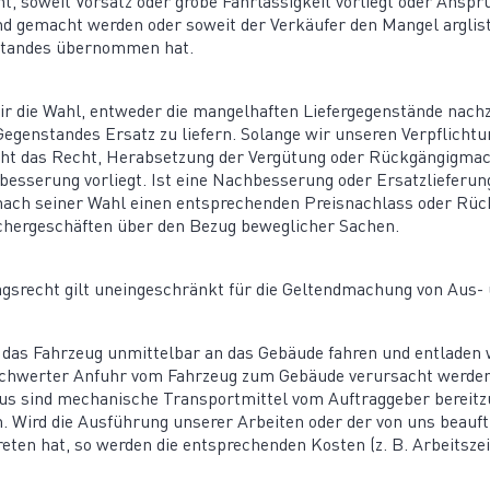
t, soweit Vorsatz oder grobe Fahrläs­sigkeit vorliegt oder Ansp
nd gemacht werden oder soweit der Verkäufer den Mangel arglist
en­standes übernommen hat.
r die Wahl, entweder die mangel­haften Liefer­ge­gen­stände nac
gen­standes Ersatz zu liefern. Solange wir unseren Verpflich­
t das Recht, Herab­setzung der Vergütung oder Rückgän­gig­ma­
es­serung vorliegt. Ist eine Nachbes­serung oder Ersatz­lie­ferun
 nach seiner Wahl einen entspre­chenden Preis­nachlass oder Rüc
­cher­ge­schäften über den Bezug beweg­licher Sachen.
ags­recht gilt unein­ge­schränkt für die Geltend­ma­chung von Aus
s das Fahrzeug unmit­telbar an das Gebäude fahren und entladen
schwerter Anfuhr vom Fahrzeug zum Gebäude verur­sacht werden
us sind mecha­nische Trans­port­mittel vom Auftrag­geber bereit­
n. Wird die Ausführung unserer Arbeiten oder der von uns beau
treten hat, so werden die entspre­chenden Kosten (z. B. Arbeitsze