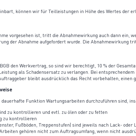
ereinbart, können wir für Teilleis­tungen in Höhe des Wertes der
me vorge­sehen ist, tritt die Abnah­me­wirkung auch dann ein, w
rung der Abnahme aufge­fordert wurde. Die Abnah­me­wirkung tr
 BGB den Werkvertrag, so sind wir berechtigt, 10 % der Gesamt­
 Leistung als Schadens­ersatz zu verlangen. Bei entspre­chende
ftrag­geber bleibt ausdrücklich das Recht vorbe­halten, einen 
nweise
 dauer­hafte Funktion Wartungs­ar­beiten durch­zu­führen sind, in
d zu kontrol­lieren und evtl. zu ölen oder zu fetten
g zu kontrollieren
enster, Fußböden, Treppen­stufen) sind jeweils nach Lack- oder L
Arbeiten gehören nicht zum Auftrags­umfang, wenn nicht ausdrüc