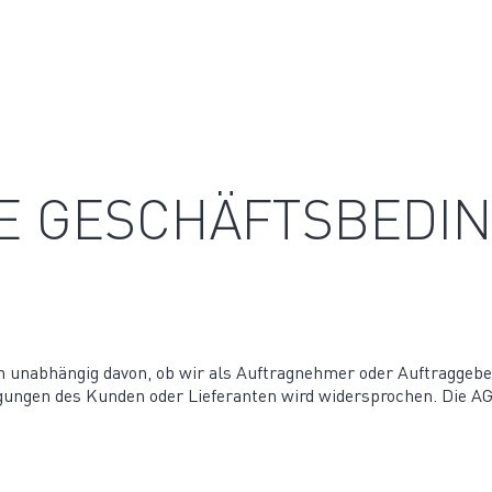
NE GESCHÄFTSBED
n unabhängig davon, ob wir als Auftrag­nehmer oder Auftrag­geb
­gungen des Kunden oder Liefe­ranten wird wider­sprochen. Die A