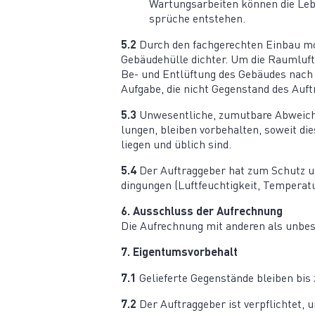
Wartungs­ar­beiten können die Lebe
sprüche entstehen.
5.2
Durch den fachge­rechten Einbau mod
Gebäu­de­hülle dichter. Um die Raumluft­q
Be- und Entlüftung des Gebäudes nach DI
Aufgabe, die nicht Gegen­stand des Auf
5.3
Unwesent­liche, zumutbare Abwei­ch
lungen, bleiben vorbe­halten, soweit die
liegen und üblich sind.
5.4
Der Auftrag­geber hat zum Schutz und
din­gungen (Luftfeuch­tigkeit, Tempe­rat
6. Ausschluss der Aufrechnung
Die Aufrechnung mit anderen als unbestr
7. Eigen­tums­vor­behalt
7.1
Gelie­ferte Gegen­stände bleiben bi
7.2
Der Auftrag­geber ist verpflichtet, 