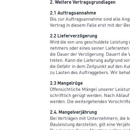
2. Weitere Vertragsgrundlagen
2.1 Auftrags­an­nahme
Bis zur Auftrags­an­nahme sind alle An
Vertrag in diesem Falle erst mit der Be
2.2 Liefer­ver­zö­gerung
Wird die von uns geschuldete Leistung d
nehmers oder eines seiner Liefe­ranten s
die Dauer der Verzö­gerung. Dauert die
treten. Kann die Lieferung aufgrund von
die Gefahr in dem Zeitpunkt auf den Auft
zu Lasten des Auftrag­gebers. Wir behal
2.3 Mangelrüge
Offen­sicht­liche Mängel unserer Leis
schriftlich gerügt werden. Nach Ablauf
werden. Die weiter­ge­henden Vorschrif
2.4. Mangel­ver­jährung
Bei Verträgen mit Unter­nehmern, die kei
Bauleistung darstellen, gilt eine Verjä