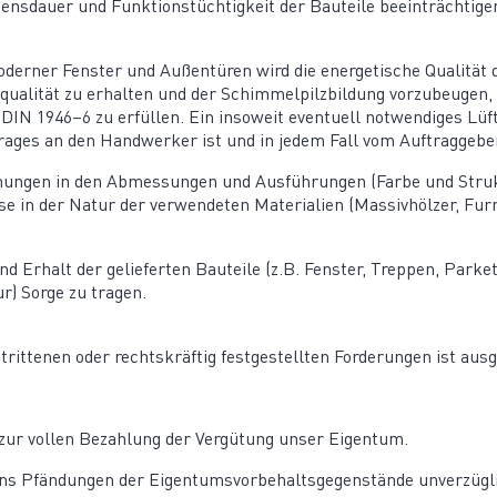
ns­dauer und Funkti­ons­tüch­tigkeit der Bauteile beein­träch­tig
erner Fenster und Außen­türen wird die energe­tische Qualität
ua­lität zu erhalten und der Schim­mel­pilz­bildung vorzu­beugen, 
N 1946–6 zu erfüllen. Ein insoweit eventuell notwen­diges Lüftu
trages an den Handwerker ist und in jedem Fall vom Auftraggeber
ungen in den Abmes­sungen und Ausfüh­rungen (Farbe und Struktu
se in der Natur der verwen­deten Materialien (Massiv­hölzer, Furn
 Erhalt der gelie­ferten Bauteile (z.B. Fenster, Treppen, Parke
ur) Sorge zu tragen.
it­tenen oder rechts­kräftig festge­stellten Forde­rungen ist aus
s zur vollen Bezahlung der Vergütung unser Eigentum.
uns Pfändungen der Eigen­tums­vor­be­halts­ge­gen­stände unver­züg