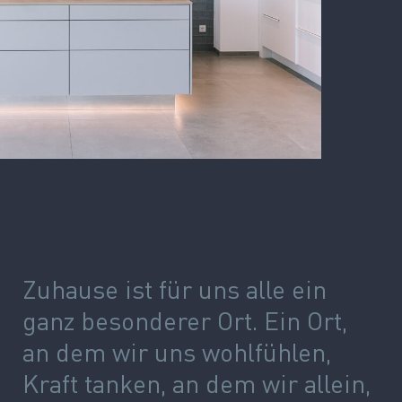
Zuhause ist für uns alle ein
ganz besonderer Ort. Ein Ort,
an dem wir uns wohlfühlen,
Kraft tanken, an dem wir allein,